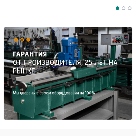
ОБОРУДОВАНИЕ ДОСТУПНО
ГАРАНТИЯ
РАЗРАБОТАНО И
В КРЕДИТ
ОТ ПРОИЗВОДИТЕЛЯ, 25 ЛЕТ НА
ПРОИЗВЕДЕНО В РОССИИ
РЫНКЕ
Мы уверены в своем оборудовании на 100%