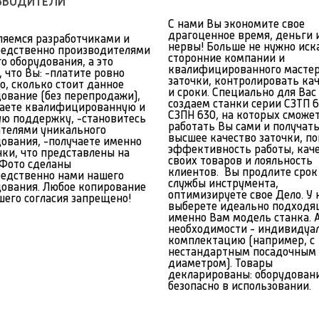
ЗВОДИТЕЛИ
С нами Вы экономите свое
драгоценное время, деньги 
ляемся разработчиками и
нервы! Больше не нужно иск
редственно производителями
сторонние компании и
о оборудования, а это
квалифицированного масте
, что Вы: -платите ровно
заточки, контролировать ка
о, сколько стоит данное
и сроки. Специально для Вас
ование (без перепродажи),
создаем станки серии СЗТП 6
чаете квалифицированную и
СЗПН 630, на которых сможе
ую поддержку, -становитесь
работать Вы сами и получат
ателями уникального
высшее качество заточки, п
ования, -получаете именно
эффективность работы, кач
нки, что представлены на
своих товаров и лояльность
 Фото сделаны
клиентов. Вы продлите срок
редственно нами нашего
службы инструмента,
дования. Любое копирование
оптимизируете свое Дело. У 
шего согласия запрещено!
выберете идеально подход
именно Вам модель станка. 
необходимости - индивидуа
комплектацию (например, с
нестандартным посадочным
диаметром). Товары
декларированы: оборудован
безопасно в использовании.