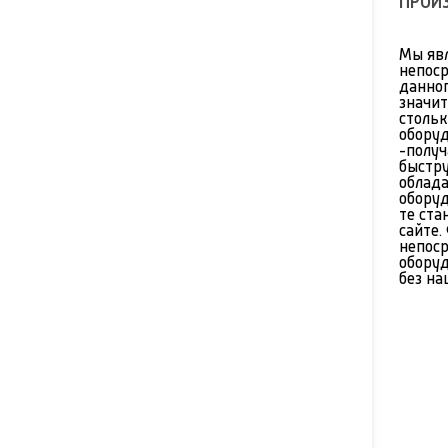
ПРОИ
Мы яв
непос
данног
значит
стольк
оборуд
-полу
быстр
облад
оборуд
те ста
сайте.
непос
обору
без на