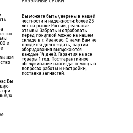
РАЗУМНЫЕ СРОКИ
и
Вы можете быть уверены в нашей
ать
честности и надежности: более 25
лет на рынке России, реальные
ра
отзывы. Забрать и опробовать
чество
перед покупкой можно на нашем
 мы
складе в г. Иваново. С нами Вам не
00 и
придется долго ждать, партии
те
оборудования выпускаются
ь
каждые 14 дней. Гарантия на все
овышая
товары 1 год. Постгарантийное
ество
обслуживание навсегда: помощь в
вопросах работы и настройки,
поставка запчастей.
нас Вы
ящую
А при
льную
ие